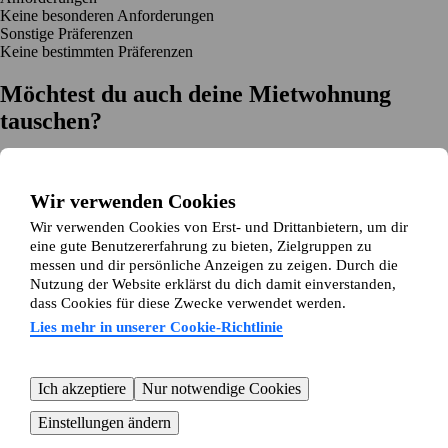
Keine besonderen Anforderungen
Sonstige Präferenzen
Keine bestimmten Präferenzen
Möchtest du auch deine Mietwohnung
tauschen?
Auf dich zugeschnittene Tauschvorschläge
Hilfe während des Tausches
Wir verwenden Cookies
Einfache Registrierung in 2 Minuten
Wir verwenden Cookies von Erst- und Drittanbietern, um dir
Jetzt gratis loslegen
eine gute Benutzererfahrung zu bieten, Zielgruppen zu
Loslegen
messen und dir persönliche Anzeigen zu zeigen. Durch die
Jetzt gratis loslegen
Anzeigen suchen
Anmelden
Nutzung der Website erklärst du dich damit einverstanden,
Mehr lesen
dass Cookies für diese Zwecke verwendet werden.
Neuigkeiten und Tipps
Über Wohnungsswap.de
Lies mehr in unserer Cookie-Richtlinie
Über uns
Allgemeine Geschäftsbedingungen
Impressum
Datenschutz
Cookie-Richtlinie
Sitemap
Kundenservice
Ich akzeptiere
Nur notwendige Cookies
Hilfe
E-Mail-Adresse:
info@wohnungsswap.de
Einstellungen ändern