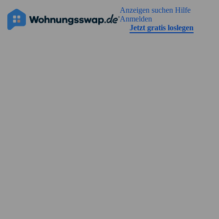
Geh zu der Seiteinhalt
Anzeigen suchen
Hilfe
Die Anzeige hat noch keine Bilder
Anmelden
Jetzt gratis loslegen
Straßenansicht