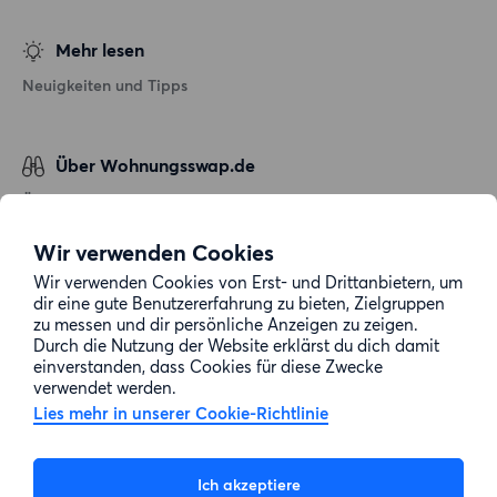
Mehr lesen
Neuigkeiten und Tipps
Über Wohnungsswap.de
Über uns
Allgemeine Geschäftsbedingungen
Wir verwenden Cookies
Impressum
Wir verwenden Cookies von Erst- und Drittanbietern, um
dir eine gute Benutzererfahrung zu bieten, Zielgruppen
Datenschutz
zu messen und dir persönliche Anzeigen zu zeigen.
Cookie-Richtlinie
Durch die Nutzung der Website erklärst du dich damit
einverstanden, dass Cookies für diese Zwecke
Sitemap
verwendet werden.
Lies mehr in unserer Cookie-Richtlinie
Kundenservice
Ich akzeptiere
Hilfe