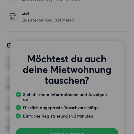
Lidl
Eidelstedter Weg
(324 Meter)
Gewünschte Wohnung
Möchtest du auch
ZIMMER
deine Mietwohnung
1 Zimmer
tauschen?
MINDESTANZAHL AN QUADRATMETERN
Keine Auswahl
Sieh dir mehr Informationen und Anzeigen
an
HÖCHSTMIETE (KALTMIETE)
650 EUR
Für dich angepasste Tauschvorschläge
Einfache Registrierung in 2 Minuten
ANFORDERUNGEN
Keine besonderen Anforderungen