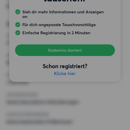
Keine bestimmten Präferenzen
Sieh dir mehr Informationen und Anzeigen
an
Alternative Wünsche
Für dich angepasste Tauschvorschläge
Einfache Registrierung in 2 Minuten
ZIMMER
2 Zimmer
Kostenlos starten!
MINDESTANZAHL AN QUADRATMETERN
60 m²
Schon registriert?
Klicke hier
HÖCHSTMIETE (KALTMIETE)
1 300 EUR
ANFORDERUNGEN
Keine besonderen Anforderungen
SONSTIGE PRÄFERENZEN
Keine bestimmten Präferenzen