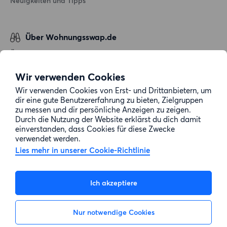
Neuigkeiten und Tipps
Über Wohnungsswap.de
Über uns
Allgemeine Geschäftsbedingungen
Wir verwenden Cookies
Impressum
Wir verwenden Cookies von Erst- und Drittanbietern, um
dir eine gute Benutzererfahrung zu bieten, Zielgruppen
Datenschutz
zu messen und dir persönliche Anzeigen zu zeigen.
Cookie-Richtlinie
Durch die Nutzung der Website erklärst du dich damit
einverstanden, dass Cookies für diese Zwecke
Sitemap
verwendet werden.
Lies mehr in unserer Cookie-Richtlinie
Kundenservice
Ich akzeptiere
Hilfe
Nur notwendige Cookies
E-Mail-Adresse:
info@wohnungsswap.de