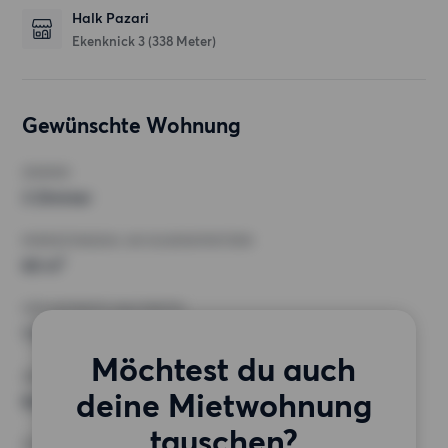
Halk Pazari
Ekenknick 3
(338 Meter)
Gewünschte Wohnung
ZIMMER
3 Zimmer
MINDESTANZAHL AN QUADRATMETERN
60 m²
HÖCHSTMIETE (KALTMIETE)
1 300 EUR
Möchtest du auch
ANFORDERUNGEN
deine Mietwohnung
Keine besonderen Anforderungen
tauschen?
SONSTIGE PRÄFERENZEN