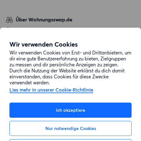
Über Wohnungsswap.de
Über uns
Allgemeine Geschäftsbedingungen
Wir verwenden Cookies
Impressum
Wir verwenden Cookies von Erst- und Drittanbietern, um
dir eine gute Benutzererfahrung zu bieten, Zielgruppen
Datenschutz
zu messen und dir persönliche Anzeigen zu zeigen.
Cookie-Richtlinie
Durch die Nutzung der Website erklärst du dich damit
einverstanden, dass Cookies für diese Zwecke
Sitemap
verwendet werden.
Lies mehr in unserer Cookie-Richtlinie
Kundenservice
Ich akzeptiere
Hilfe
Nur notwendige Cookies
E-Mail-Adresse:
info@wohnungsswap.de