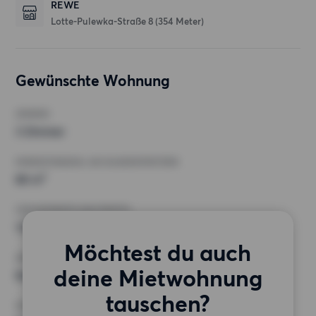
REWE
Lotte-Pulewka-Straße 8
(354 Meter)
Gewünschte Wohnung
ZIMMER
3 Zimmer
MINDESTANZAHL AN QUADRATMETERN
80 m²
HÖCHSTMIETE (KALTMIETE)
1 800 EUR
Möchtest du auch
ANFORDERUNGEN
deine Mietwohnung
Keine besonderen Anforderungen
tauschen?
SONSTIGE PRÄFERENZEN