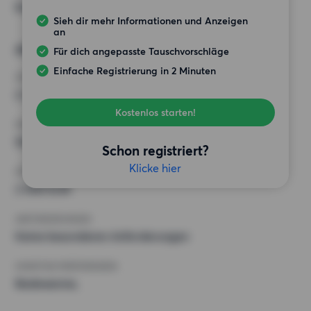
Keine bestimmten Präferenzen
Sieh dir mehr Informationen und Anzeigen
an
Alternative Wünsche
Für dich angepasste Tauschvorschläge
Einfache Registrierung in 2 Minuten
ZIMMER
2 Zimmer
Kostenlos starten!
MINDESTANZAHL AN QUADRATMETERN
50 m²
Schon registriert?
Klicke hier
HÖCHSTMIETE (KALTMIETE)
2 000 EUR
ANFORDERUNGEN
Keine besonderen Anforderungen
SONSTIGE PRÄFERENZEN
Badewanne,