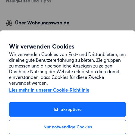
Neuigkeiten und Tipps
Über Wohnungsswap.de
Über uns
Allgemeine Geschäftsbedingungen
Wir verwenden Cookies
Impressum
Wir verwenden Cookies von Erst- und Drittanbietern, um
dir eine gute Benutzererfahrung zu bieten, Zielgruppen
Datenschutz
zu messen und dir persönliche Anzeigen zu zeigen.
Cookie-Richtlinie
Durch die Nutzung der Website erklärst du dich damit
einverstanden, dass Cookies für diese Zwecke
Sitemap
verwendet werden.
Lies mehr in unserer Cookie-Richtlinie
Kundenservice
Ich akzeptiere
Hilfe
Nur notwendige Cookies
E-Mail-Adresse:
info@wohnungsswap.de