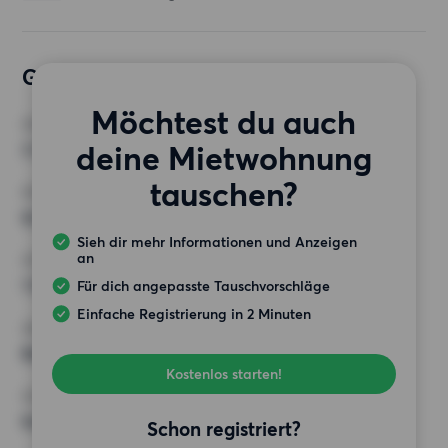
Gewünschte Wohnung
Möchtest du auch
ZIMMER
deine Mietwohnung
3 Zimmer
tauschen?
MINDESTANZAHL AN QUADRATMETERN
62 m²
Sieh dir mehr Informationen und Anzeigen
an
HÖCHSTMIETE (KALTMIETE)
1 500 EUR
Für dich angepasste Tauschvorschläge
Einfache Registrierung in 2 Minuten
ANFORDERUNGEN
Balkon,
Kostenlos starten!
SONSTIGE PRÄFERENZEN
Keine bestimmten Präferenzen
Schon registriert?