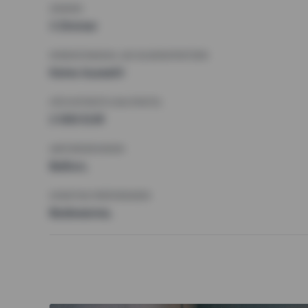
ZIMMER
3 Zimmer
MINDESTANZAHL AN QUADRATMETERN
Keine Auswahl
HÖCHSTMIETE (KALTMIETE)
2 000 EUR
ANFORDERUNGEN
Balkon,
SONSTIGE PRÄFERENZEN
Badewanne,