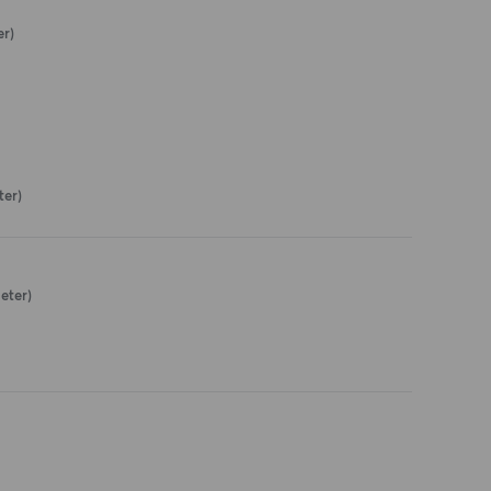
er)
ter)
eter)