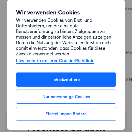
Trattoria Zoe
Senefelderstraße 10
(115 Met
Wir verwenden Cookies
Wir verwenden Cookies von Erst- und
Drittanbietern, um dir eine gute
Benutzererfahrung zu bieten, Zielgruppen zu
Einkaufsmöglichkeiten
messen und dir persönliche Anzeigen zu zeigen.
Durch die Nutzung der Website erklärst du dich
Bio Company
damit einverstanden, dass Cookies für diese
Prenzlauer Allee 180
(258 Me
Zwecke verwendet werden.
Lies mehr in unserer Cookie-Richtlinie
Denns BioMarkt
Ich akzeptiere
Danziger Straße 73-77
(316 M
Nur notwendige Cookies
Einstellungen ändern
Möchtest du auch