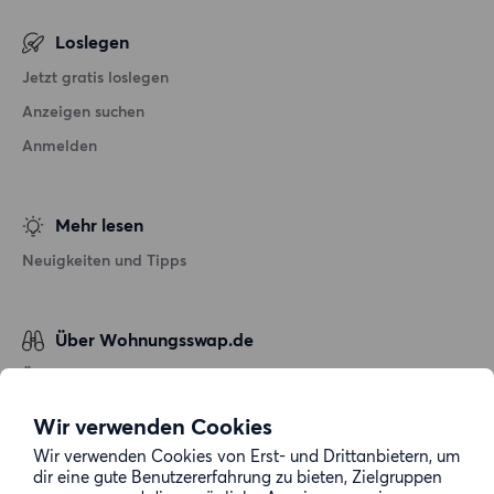
Loslegen
Jetzt gratis loslegen
Anzeigen suchen
Anmelden
Mehr lesen
Neuigkeiten und Tipps
Über Wohnungsswap.de
Über uns
Allgemeine Geschäftsbedingungen
Wir verwenden Cookies
Impressum
Wir verwenden Cookies von Erst- und Drittanbietern, um
dir eine gute Benutzererfahrung zu bieten, Zielgruppen
Datenschutz