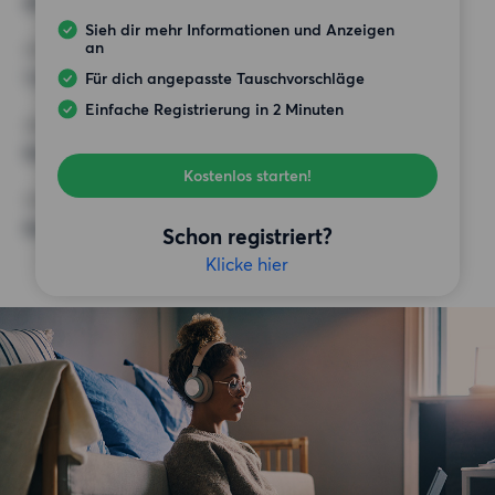
60 m²
Sieh dir mehr Informationen und Anzeigen
an
HÖCHSTMIETE (KALTMIETE)
1 400 EUR
Für dich angepasste Tauschvorschläge
Einfache Registrierung in 2 Minuten
ANFORDERUNGEN
Keine besonderen Anforderungen
Kostenlos starten!
SONSTIGE PRÄFERENZEN
Keine bestimmten Präferenzen
Schon registriert?
Klicke hier