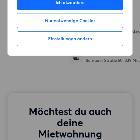
Ich akzeptiere
Einkaufsmöglichkeiten
Nur notwendige Cookies
bio goods
Kastanienallee 101
(266 Met
Einstellungen ändern
Denns BioMarkt
Bernauer Straße 50
(339 Met
Möchtest du auch
deine
Mietwohnung