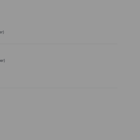
er)
er)