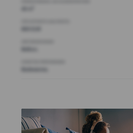
MINDESTANZAHL AN QUADRATMETERN
40 m²
HÖCHSTMIETE (KALTMIETE)
800 EUR
ANFORDERUNGEN
Balkon,
SONSTIGE PRÄFERENZEN
Badewanne,