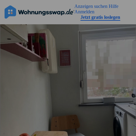
Geh zu der Seiteinhalt
Anzeigen suchen
Hilfe
Anmelden
Jetzt gratis loslegen