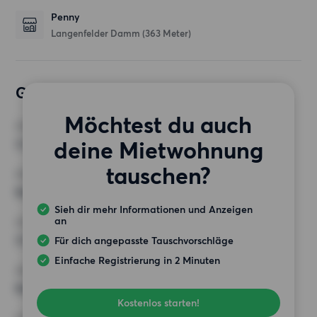
Penny
Langenfelder Damm
(363 Meter)
Gewünschte Wohnung
Möchtest du auch
ZIMMER
deine Mietwohnung
3 Zimmer
tauschen?
MINDESTANZAHL AN QUADRATMETERN
Keine Auswahl
Sieh dir mehr Informationen und Anzeigen
an
HÖCHSTMIETE (KALTMIETE)
3 000 EUR
Für dich angepasste Tauschvorschläge
Einfache Registrierung in 2 Minuten
ANFORDERUNGEN
Keine besonderen Anforderungen
Kostenlos starten!