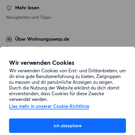
Mehr lesen
Neuigkeiten und Tipps
Über Wohnungsswap.de
Über uns
Allgemeine Geschäftsbedingungen
Wir verwenden Cookies
Impressum
Wir verwenden Cookies von Erst- und Drittanbietern, um
dir eine gute Benutzererfahrung zu bieten, Zielgruppen
Datenschutz
zu messen und dir persönliche Anzeigen zu zeigen.
Cookie-Richtlinie
Durch die Nutzung der Website erklärst du dich damit
einverstanden, dass Cookies für diese Zwecke
Sitemap
verwendet werden.
Lies mehr in unserer Cookie-Richtlinie
Kundenservice
Ich akzeptiere
Hilfe