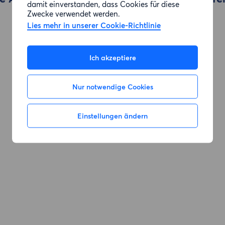
damit einverstanden, dass Cookies für diese
Zwecke verwendet werden.
Lies mehr in unserer Cookie-Richtlinie
Zur Suche gehen
Ich akzeptiere
Nur notwendige Cookies
Einstellungen ändern