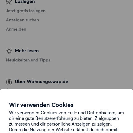
Loslegen
Jetzt gratis loslegen
Anzeigen suchen
Anmelden
Mehr lesen
Neuigkeiten und Tipps
Über Wohnungsswap.de
Über uns
Allgemeine Geschäftsbedingungen
Wir verwenden Cookies
Impressum
Wir verwenden Cookies von Erst- und Drittanbietern, um
dir eine gute Benutzererfahrung zu bieten, Zielgruppen
Datenschutz
zu messen und dir persönliche Anzeigen zu zeigen.
Cookie-Richtlinie
Durch die Nutzung der Website erklärst du dich damit