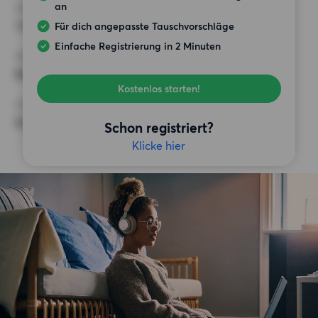
an
HÖCHSTMIETE (KALTMIETE)
1 600 EUR
Für dich angepasste Tauschvorschläge
Einfache Registrierung in 2 Minuten
ANFORDERUNGEN
Balkon,
Kostenlos starten!
SONSTIGE PRÄFERENZEN
Keine bestimmten Präferenzen
Schon registriert?
Klicke hier