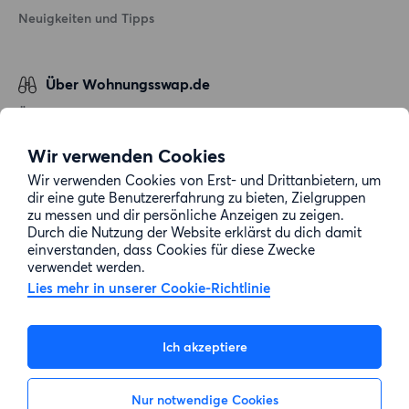
Neuigkeiten und Tipps
Über Wohnungsswap.de
Über uns
Allgemeine Geschäftsbedingungen
Wir verwenden Cookies
Impressum
Wir verwenden Cookies von Erst- und Drittanbietern, um
dir eine gute Benutzererfahrung zu bieten, Zielgruppen
Datenschutz
zu messen und dir persönliche Anzeigen zu zeigen.
Cookie-Richtlinie
Durch die Nutzung der Website erklärst du dich damit
einverstanden, dass Cookies für diese Zwecke
Sitemap
verwendet werden.
Lies mehr in unserer Cookie-Richtlinie
Kundenservice
Ich akzeptiere
Hilfe
Nur notwendige Cookies