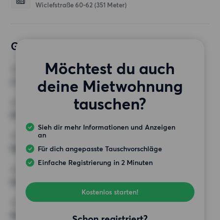
Wiclefstraße 60-62
(351 Meter)
Gewünschte Wohnung
Möchtest du auch
ZIMMER
deine Mietwohnung
2 Zimmer
tauschen?
MINDESTANZAHL AN QUADRATMETERN
65 m²
Sieh dir mehr Informationen und Anzeigen
an
HÖCHSTMIETE (KALTMIETE)
850 EUR
Für dich angepasste Tauschvorschläge
Einfache Registrierung in 2 Minuten
ANFORDERUNGEN
Keine besonderen Anforderungen
Kostenlos starten!
SONSTIGE PRÄFERENZEN
Keine bestimmten Präferenzen
Schon registriert?