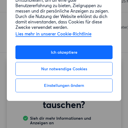
Drittanbietern, um dir eine gute
Dolgenseestraße 9C-F
(425 
Benutzererfahrung zu bieten, Zielgruppen zu
messen und dir persönliche Anzeigen zu zeigen.
Durch die Nutzung der Website erklärst du dich
PENNY
damit einverstanden, dass Cookies für diese
Zwecke verwendet werden.
Volkradstraße 32
(453 Meter
Lies mehr in unserer Cookie-Richtlinie
Ich akzeptiere
Nur notwendige Cookies
Möchtest du auch
deine
Einstellungen ändern
Mietwohnung
tauschen?
Sieh dir mehr Informationen und
Anzeigen an