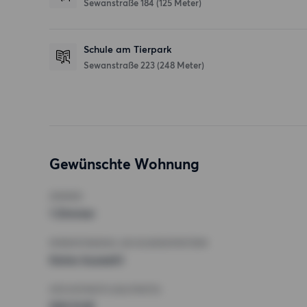
Sewanstraße 184
(125 Meter)
Schule am Tierpark
Sewanstraße 223
(248 Meter)
Gewünschte Wohnung
ZIMMER
1 Zimmer
MINDESTANZAHL AN QUADRATMETERN
Keine Auswahl
HÖCHSTMIETE (KALTMIETE)
500 EUR