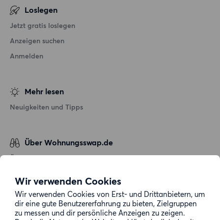
Loslegen
Jetzt gratis loslegen
Anzeigen suchen
Anmelden
Mehr lesen
Neuigkeiten und Tipps
Über Wohnungsswap.de
Über uns
Allgemeine Geschäftsbedingungen
Wir verwenden Cookies
Impressum
Wir verwenden Cookies von Erst- und Drittanbietern, um
dir eine gute Benutzererfahrung zu bieten, Zielgruppen
Datenschutz
zu messen und dir persönliche Anzeigen zu zeigen.
Cookie-Richtlinie