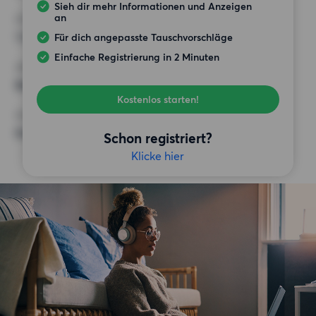
Sieh dir mehr Informationen und Anzeigen
an
HÖCHSTMIETE (KALTMIETE)
1 200 EUR
Für dich angepasste Tauschvorschläge
Einfache Registrierung in 2 Minuten
ANFORDERUNGEN
Balkon,
Kostenlos starten!
SONSTIGE PRÄFERENZEN
Keine bestimmten Präferenzen
Schon registriert?
Klicke hier