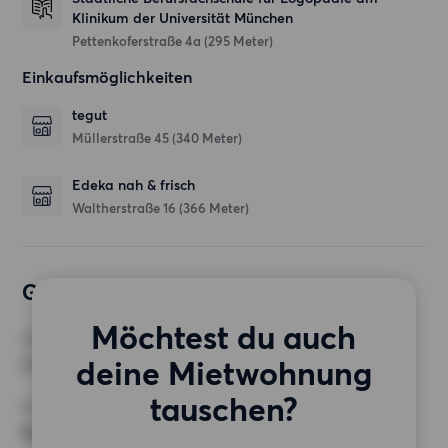
Klinikum der Universität München
Pettenkoferstraße 4a
(295 Meter)
Einkaufsmöglichkeiten
tegut
Müllerstraße 45
(340 Meter)
Edeka nah & frisch
Waltherstraße 16
(366 Meter)
Gewünschte Wohnung
Möchtest du auch
ZIMMER
deine Mietwohnung
3 Zimmer
tauschen?
MINDESTANZAHL AN QUADRATMETERN
Keine Auswahl