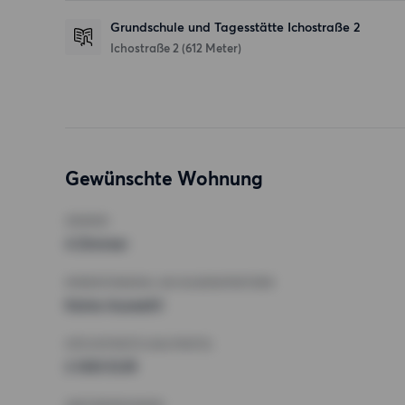
Grundschule und Tagesstätte Ichostraße 2
Ichostraße 2
(612 Meter)
Gewünschte Wohnung
ZIMMER
4 Zimmer
MINDESTANZAHL AN QUADRATMETERN
Keine Auswahl
HÖCHSTMIETE (KALTMIETE)
2 000 EUR