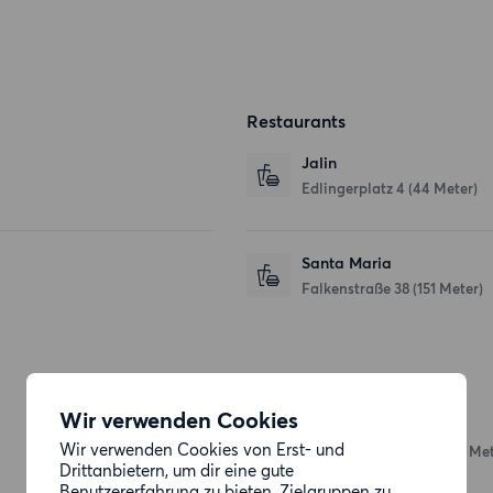
Restaurants
Jalin
Edlingerplatz 4
(44 Meter)
Santa Maria
Falkenstraße 38
(151 Meter)
Einkaufsmöglichkeiten
Wir verwenden Cookies
EDEKA Rusiti
Wir verwenden Cookies von Erst- und
Entenbachstraße 28
(182 Met
Drittanbietern, um dir eine gute
Benutzererfahrung zu bieten, Zielgruppen zu