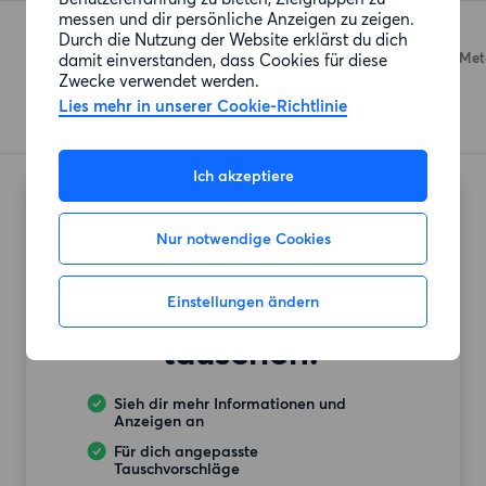
messen und dir persönliche Anzeigen zu zeigen.
Denns BioMarkt
Durch die Nutzung der Website erklärst du dich
Humboldtstraße 23
(195 Met
damit einverstanden, dass Cookies für diese
Zwecke verwendet werden.
Lies mehr in unserer Cookie-Richtlinie
Ich akzeptiere
Möchtest du auch
Nur notwendige Cookies
deine
Einstellungen ändern
Mietwohnung
tauschen?
Sieh dir mehr Informationen und
Anzeigen an
Für dich angepasste
Tauschvorschläge