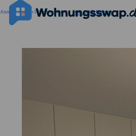
Geh zu der Seiteinhalt
Anzeigen suchen
Hilfe
Anmelden
Jetzt gratis loslegen