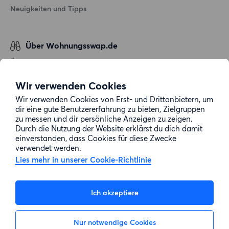
Neuigkeiten und Tipps
Über Wohnungsswap.de
Über uns
Allgemeine Geschäftsbedingungen
Wir verwenden Cookies
Impressum
Wir verwenden Cookies von Erst- und Drittanbietern, um
dir eine gute Benutzererfahrung zu bieten, Zielgruppen
Datenschutz
zu messen und dir persönliche Anzeigen zu zeigen.
Cookie-Richtlinie
Durch die Nutzung der Website erklärst du dich damit
einverstanden, dass Cookies für diese Zwecke
Sitemap
verwendet werden.
Lies mehr in unserer Cookie-Richtlinie
Kundenservice
Ich akzeptiere
Hilfe
Nur notwendige Cookies