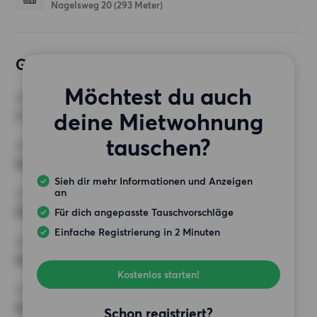
Nagelsweg 20
(293 Meter)
Gewünschte Wohnung
Möchtest du auch
ZIMMER
deine Mietwohnung
2 Zimmer
tauschen?
MINDESTANZAHL AN QUADRATMETERN
Keine Auswahl
Sieh dir mehr Informationen und Anzeigen
an
HÖCHSTMIETE (KALTMIETE)
650 EUR
Für dich angepasste Tauschvorschläge
Einfache Registrierung in 2 Minuten
ANFORDERUNGEN
Keine besonderen Anforderungen
Kostenlos starten!
SONSTIGE PRÄFERENZEN
Keine bestimmten Präferenzen
Schon registriert?