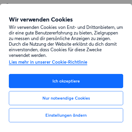
Über uns
Allgemeine Geschäftsbedingungen
Wir verwenden Cookies
Impressum
Wir verwenden Cookies von Erst- und Drittanbietern, um
dir eine gute Benutzererfahrung zu bieten, Zielgruppen
Datenschutz
zu messen und dir persönliche Anzeigen zu zeigen.
Cookie-Richtlinie
Durch die Nutzung der Website erklärst du dich damit
einverstanden, dass Cookies für diese Zwecke
Sitemap
verwendet werden.
Lies mehr in unserer Cookie-Richtlinie
Kundenservice
Ich akzeptiere
Hilfe
Nur notwendige Cookies
E-Mail-Adresse:
info@wohnungsswap.de
Einstellungen ändern
Nicht interessiert
Interesse zeigen
© 2026 Wohnungsswap.de