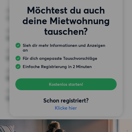
Möchtest du auch
ZIMMER
deine Mietwohnung
3 Zimmer
tauschen?
MINDESTANZAHL AN QUADRATMETERN
Keine Auswahl
Sieh dir mehr Informationen und Anzeigen
an
HÖCHSTMIETE (KALTMIETE)
600 EUR
Für dich angepasste Tauschvorschläge
Einfache Registrierung in 2 Minuten
ANFORDERUNGEN
Balkon,
Kostenlos starten!
SONSTIGE PRÄFERENZEN
Keine bestimmten Präferenzen
Schon registriert?
Klicke hier