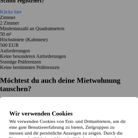
Schon registriert?
Klicke hier
Zimmer
2 Zimmer
Mindestanzahl an Quadratmetern
50 m²
Höchstmiete (Kaltmiete)
500 EUR
Anforderungen
Keine besonderen Anforderungen
Sonstige Präferenzen
Keine bestimmten Präferenzen
Möchtest du auch deine Mietwohnung
tauschen?
Auf dich zugeschnittene Tauschvorschläge
Hilfe während des Tausches
Wir verwenden Cookies
Einfache Registrierung in 2 Minuten
Wir verwenden Cookies von Erst- und Drittanbietern, um dir
Jetzt gratis loslegen
eine gute Benutzererfahrung zu bieten, Zielgruppen zu
Loslegen
messen und dir persönliche Anzeigen zu zeigen. Durch die
Jetzt gratis loslegen
Anzeigen suchen
Anmelden