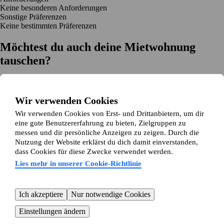
Keine besonderen Anforderungen
Sonstige Präferenzen
Keine bestimmten Präferenzen
Möchtest du auch deine Mietwohnung
tauschen?
Auf dich zugeschnittene Tauschvorschläge
Hilfe während des Tausches
Wir verwenden Cookies
Einfache Registrierung in 2 Minuten
Wir verwenden Cookies von Erst- und Drittanbietern, um dir
Jetzt gratis loslegen
eine gute Benutzererfahrung zu bieten, Zielgruppen zu
Loslegen
messen und dir persönliche Anzeigen zu zeigen. Durch die
Jetzt gratis loslegen
Anzeigen suchen
Anmelden
Nutzung der Website erklärst du dich damit einverstanden,
Mehr lesen
dass Cookies für diese Zwecke verwendet werden.
Neuigkeiten und Tipps
Über Wohnungsswap.de
Lies mehr in unserer Cookie-Richtlinie
Über uns
Allgemeine Geschäftsbedingungen
Impressum
Datenschutz
Cookie-Richtlinie
Sitemap
Kundenservice
Ich akzeptiere
Nur notwendige Cookies
Hilfe
E-Mail-Adresse:
info@wohnungsswap.de
Einstellungen ändern