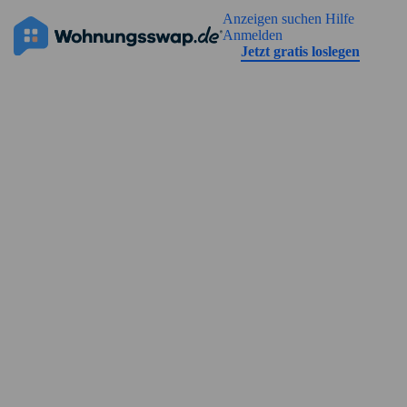
Geh zu der Seiteinhalt
Anzeigen suchen
Hilfe
Die Anzeige hat noch keine Bilder
Anmelden
Jetzt gratis loslegen
Straßenansicht