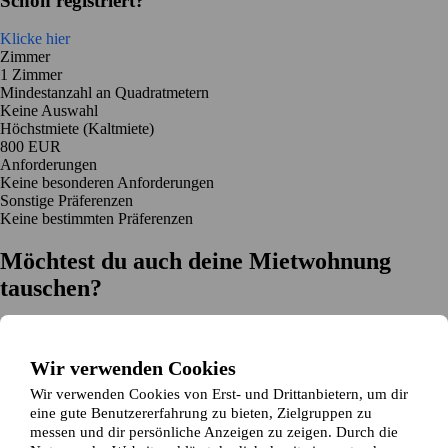
Schon registriert?
Klicke hier
Zimmer
1 Zimmer
Mindestanzahl an Quadratmetern
Keine Auswahl
Höchstmiete (Kaltmiete)
800 EUR
Anforderungen
Keine besonderen Anforderungen
Sonstige Präferenzen
Keine bestimmten Präferenzen
Möchtest du auch deine Mietwohnung
tauschen?
Auf dich zugeschnittene Tauschvorschläge
Hilfe während des Tausches
Wir verwenden Cookies
Einfache Registrierung in 2 Minuten
Wir verwenden Cookies von Erst- und Drittanbietern, um dir
Jetzt gratis loslegen
eine gute Benutzererfahrung zu bieten, Zielgruppen zu
Loslegen
messen und dir persönliche Anzeigen zu zeigen. Durch die
Jetzt gratis loslegen
Anzeigen suchen
Anmelden