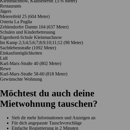
Kleinmachnow, Klausenerstr. (376 Meter)
Restaurants
Jägers
Meiereifeld 25
(604 Meter)
Osteria La Puglia
Zehlendorfer Damm 104
(637 Meter)
Schulen und Kinderbetreuung
Eigenherd-Schule Kleinmachnow
Im Kamp 2;3;4;5;6;7;8;9;10;11;12
(98 Meter)
Sachtlebenstraße
(1092 Meter)
Einkaufsmöglichkeiten
Lidl
Karl-Marx-Straße 40
(802 Meter)
Rewe
Karl-Marx-Straße 58-60
(818 Meter)
Gewünschte Wohnung
Möchtest du auch deine
Mietwohnung tauschen?
Sieh dir mehr Informationen und Anzeigen an
Für dich angepasste Tauschvorschläge
Einfache Registrierung in 2 Minuten