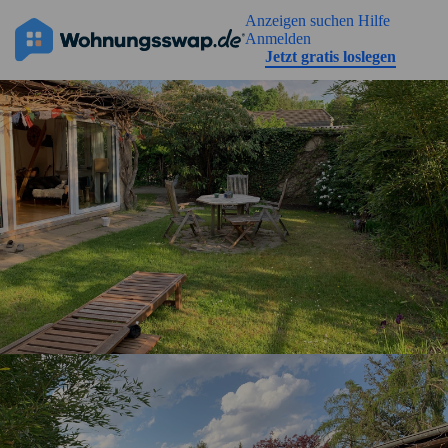
Geh zu der Seiteinhalt
Anzeigen suchen
Hilfe
Anmelden
Jetzt gratis loslegen