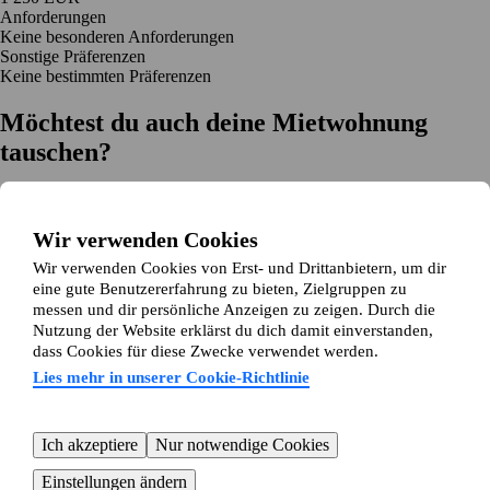
Anforderungen
Keine besonderen Anforderungen
Sonstige Präferenzen
Keine bestimmten Präferenzen
Möchtest du auch deine Mietwohnung
tauschen?
Auf dich zugeschnittene Tauschvorschläge
Hilfe während des Tausches
Wir verwenden Cookies
Einfache Registrierung in 2 Minuten
Wir verwenden Cookies von Erst- und Drittanbietern, um dir
Jetzt gratis loslegen
eine gute Benutzererfahrung zu bieten, Zielgruppen zu
Loslegen
messen und dir persönliche Anzeigen zu zeigen. Durch die
Jetzt gratis loslegen
Anzeigen suchen
Anmelden
Nutzung der Website erklärst du dich damit einverstanden,
Mehr lesen
dass Cookies für diese Zwecke verwendet werden.
Neuigkeiten und Tipps
Über Wohnungsswap.de
Lies mehr in unserer Cookie-Richtlinie
Über uns
Allgemeine Geschäftsbedingungen
Impressum
Datenschutz
Cookie-Richtlinie
Sitemap
Kundenservice
Ich akzeptiere
Nur notwendige Cookies
Hilfe
E-Mail-Adresse:
info@wohnungsswap.de
Einstellungen ändern