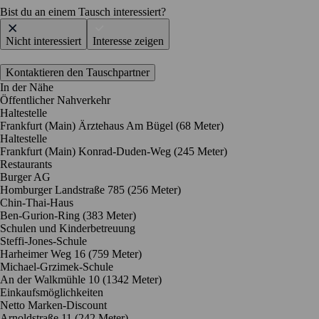
Bist du an einem Tausch interessiert?
Nicht interessiert
Interesse zeigen
Kontaktieren den Tauschpartner
In der Nähe
Öffentlicher Nahverkehr
Haltestelle
Frankfurt (Main) Ärztehaus Am Bügel (68 Meter)
Haltestelle
Frankfurt (Main) Konrad-Duden-Weg (245 Meter)
Restaurants
Burger AG
Homburger Landstraße 785
(256 Meter)
Chin-Thai-Haus
Ben-Gurion-Ring
(383 Meter)
Schulen und Kinderbetreuung
Steffi-Jones-Schule
Harheimer Weg 16
(759 Meter)
Michael-Grzimek-Schule
An der Walkmühle 10
(1342 Meter)
Einkaufsmöglichkeiten
Netto Marken-Discount
Arnoldstraße 11
(242 Meter)