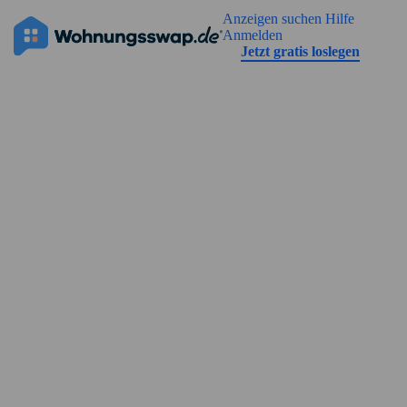
Geh zu der Seiteinhalt
Anzeigen suchen
Hilfe
Die Anzeige hat noch keine Bilder
Anmelden
Jetzt gratis loslegen
Straßenansicht