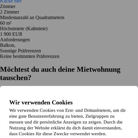
Klicke hier
Zimmer
2 Zimmer
Mindestanzahl an Quadratmetern
60 m²
Höchstmiete (Kaltmiete)
1 900 EUR
Anforderungen
Balkon,
Sonstige Präferenzen
Keine bestimmten Präferenzen
Möchtest du auch deine Mietwohnung
tauschen?
Auf dich zugeschnittene Tauschvorschläge
Hilfe während des Tausches
Wir verwenden Cookies
Einfache Registrierung in 2 Minuten
Wir verwenden Cookies von Erst- und Drittanbietern, um dir
Jetzt gratis loslegen
eine gute Benutzererfahrung zu bieten, Zielgruppen zu
Loslegen
messen und dir persönliche Anzeigen zu zeigen. Durch die
Jetzt gratis loslegen
Anzeigen suchen
Anmelden
Nutzung der Website erklärst du dich damit einverstanden,
Mehr lesen
dass Cookies für diese Zwecke verwendet werden.
Neuigkeiten und Tipps