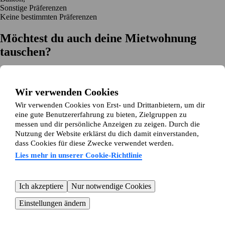
Sonstige Präferenzen
Keine bestimmten Präferenzen
Möchtest du auch deine Mietwohnung
tauschen?
Auf dich zugeschnittene Tauschvorschläge
Hilfe während des Tausches
Wir verwenden Cookies
Einfache Registrierung in 2 Minuten
Wir verwenden Cookies von Erst- und Drittanbietern, um dir
Jetzt gratis loslegen
eine gute Benutzererfahrung zu bieten, Zielgruppen zu
Loslegen
messen und dir persönliche Anzeigen zu zeigen. Durch die
Jetzt gratis loslegen
Anzeigen suchen
Anmelden
Nutzung der Website erklärst du dich damit einverstanden,
Mehr lesen
dass Cookies für diese Zwecke verwendet werden.
Neuigkeiten und Tipps
Über Wohnungsswap.de
Lies mehr in unserer Cookie-Richtlinie
Über uns
Allgemeine Geschäftsbedingungen
Impressum
Datenschutz
Cookie-Richtlinie
Sitemap
Kundenservice
Ich akzeptiere
Nur notwendige Cookies
Hilfe
E-Mail-Adresse:
info@wohnungsswap.de
Einstellungen ändern
© 2026 Wohnungsswap.de