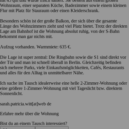
hat 45 qm und wurde frisch saniert. Sie besteht aus einem großen
Wohnraum, einer separaten Küche, Badezimmer sowie einem kleinen
Flur mit Platz für Stauraum oder einen Kleiderschrank.
Besonders schön ist der große Balkon, der sich über die gesamte
Länge des Wohnzimmers zieht und viel Platz bietet. Trotz der direkten
Lage am Bahnhof ist die Wohnung absolut ruhig, von der S-Bahn
bekommt man gar nichts mit.
Aufzug vorhanden. Warmmiete: 635 €.
Die Lage ist super zentral: Die Ringbahn sowie die S1 sind direkt vor
der Tür und man ist schnell überall in Berlin. Gleichzeitig befinden
sich mehrere Parks, viele Einkaufsmöglichkeiten, Cafés, Restaurants
und alles für den Alltag in unmittelbarer Nähe.
Ich suche im Tausch idealerweise eine helle 2-Zimmer-Wohnung oder
eine größere 1-Zimmer-Wohnung mit viel Tageslicht bzw. direktem
Sonnenlicht.
sarah.patricia.witt[at]web de
Erfahre mehr über die Wohnung
Bist du an einem Tausch interessiert?