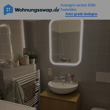
Geh zu der Seiteinhalt
Anzeigen suchen
Hilfe
Anmelden
Jetzt gratis loslegen