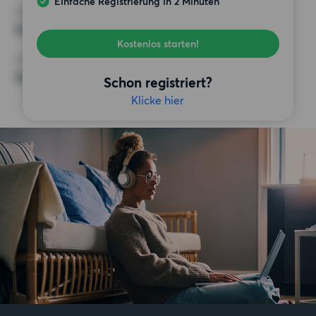
Einfache Registrierung in 2 Minuten
ANFORDERUNGEN
Balkon,
Kostenlos starten!
SONSTIGE PRÄFERENZEN
Badewanne,
Schon registriert?
Klicke hier