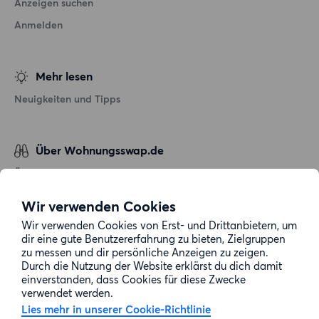
Anzeigen suchen
Anmelden
Mehr lesen
Neuigkeiten und Tipps
Über Wohnungsswap.de
Über uns
Allgemeine Geschäftsbedingungen
Wir verwenden Cookies
Impressum
Wir verwenden Cookies von Erst- und Drittanbietern, um
dir eine gute Benutzererfahrung zu bieten, Zielgruppen
Datenschutz
zu messen und dir persönliche Anzeigen zu zeigen.
Cookie-Richtlinie
Durch die Nutzung der Website erklärst du dich damit
einverstanden, dass Cookies für diese Zwecke
Sitemap
verwendet werden.
Lies mehr in unserer Cookie-Richtlinie