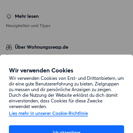
Mehr lesen
Neuigkeiten und Tipps
Über Wohnungsswap.de
Über uns
Allgemeine Geschäftsbedingungen
Wir verwenden Cookies
Impressum
Wir verwenden Cookies von Erst- und Drittanbietern, um
dir eine gute Benutzererfahrung zu bieten, Zielgruppen
Datenschutz
zu messen und dir persönliche Anzeigen zu zeigen.
Cookie-Richtlinie
Durch die Nutzung der Website erklärst du dich damit
einverstanden, dass Cookies für diese Zwecke
Sitemap
verwendet werden.
Lies mehr in unserer Cookie-Richtlinie
Kundenservice
Ich akzeptiere