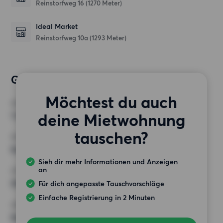
Reinstorfweg 16
(1270 Meter)
Ideal Market
Reinstorfweg 10a
(1293 Meter)
Gewünschte Wohnung
Möchtest du auch
ZIMMER
deine Mietwohnung
1 Zimmer
tauschen?
MINDESTANZAHL AN QUADRATMETERN
Keine Auswahl
Sieh dir mehr Informationen und Anzeigen
an
HÖCHSTMIETE (KALTMIETE)
550 EUR
Für dich angepasste Tauschvorschläge
Einfache Registrierung in 2 Minuten
ANFORDERUNGEN
Keine besonderen Anforderungen