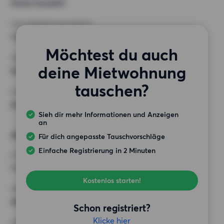
Keine Auswahl
HÖCHSTMIETE (KALTMIETE)
1 000 EUR
Möchtest du auch
ANFORDERUNGEN
deine Mietwohnung
Keine besonderen Anforderungen
tauschen?
SONSTIGE PRÄFERENZEN
Keine bestimmten Präferenzen
Sieh dir mehr Informationen und Anzeigen
an
Alternative Wünsche
Für dich angepasste Tauschvorschläge
Einfache Registrierung in 2 Minuten
ZIMMER
1 Zimmer
Kostenlos starten!
MINDESTANZAHL AN QUADRATMETERN
40 m²
Schon registriert?
Klicke hier
HÖCHSTMIETE (KALTMIETE)