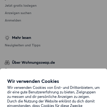
Jetzt gratis loslegen
Anzeigen suchen
Anmelden
Mehr lesen
Neuigkeiten und Tipps
Über Wohnungsswap.de
Über uns
Allgemeine Geschäftsbedingungen
Wir verwenden Cookies
Impressum
Wir verwenden Cookies von Erst- und Drittanbietern, um
dir eine gute Benutzererfahrung zu bieten, Zielgruppen
Datenschutz
zu messen und dir persönliche Anzeigen zu zeigen.
Cookie-Richtlinie
Durch die Nutzung der Website erklärst du dich damit
einverstanden, dass Cookies für diese Zwecke
Sitemap