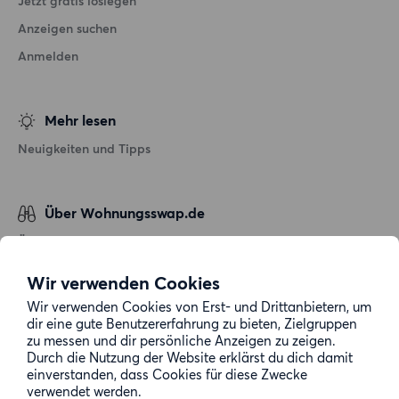
Jetzt gratis loslegen
Anzeigen suchen
Anmelden
Mehr lesen
Neuigkeiten und Tipps
Über Wohnungsswap.de
Über uns
Allgemeine Geschäftsbedingungen
Wir verwenden Cookies
Impressum
Wir verwenden Cookies von Erst- und Drittanbietern, um
dir eine gute Benutzererfahrung zu bieten, Zielgruppen
Datenschutz
zu messen und dir persönliche Anzeigen zu zeigen.
Cookie-Richtlinie
Durch die Nutzung der Website erklärst du dich damit
einverstanden, dass Cookies für diese Zwecke
Sitemap
verwendet werden.