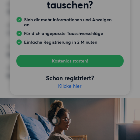
tauschen?
MINDESTANZAHL AN QUADRATMETERN
70 m²
Sieh dir mehr Informationen und Anzeigen
an
HÖCHSTMIETE (KALTMIETE)
1 700 EUR
Für dich angepasste Tauschvorschläge
Einfache Registrierung in 2 Minuten
ANFORDERUNGEN
Keine besonderen Anforderungen
Kostenlos starten!
SONSTIGE PRÄFERENZEN
Keine bestimmten Präferenzen
Schon registriert?
Klicke hier