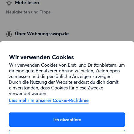
Mehr lesen
Neuigkeiten und Tipps
Über Wohnungsswap.de
Über uns
Allgemeine Geschäftsbedingungen
Wir verwenden Cookies
Impressum
Wir verwenden Cookies von Erst- und Drittanbietern, um
dir eine gute Benutzererfahrung zu bieten, Zielgruppen
Datenschutz
zu messen und dir persönliche Anzeigen zu zeigen.
Cookie-Richtlinie
Durch die Nutzung der Website erklärst du dich damit
einverstanden, dass Cookies für diese Zwecke
Sitemap
verwendet werden.
Lies mehr in unserer Cookie-Richtlinie
Kundenservice
Ich akzeptiere
Hilfe