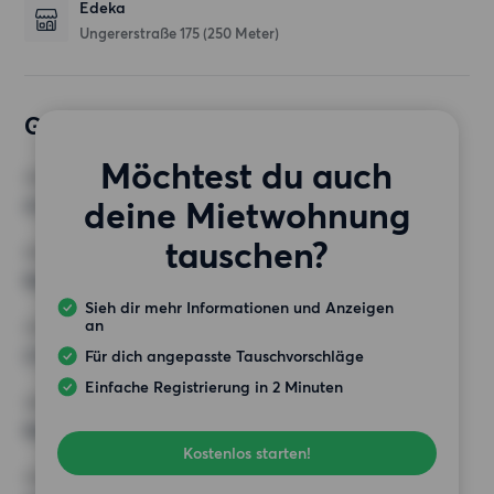
Edeka
Ungererstraße 175
(250 Meter)
Gewünschte Wohnung
Möchtest du auch
ZIMMER
deine Mietwohnung
4 Zimmer
tauschen?
MINDESTANZAHL AN QUADRATMETERN
Keine Auswahl
Sieh dir mehr Informationen und Anzeigen
an
HÖCHSTMIETE (KALTMIETE)
2 000 EUR
Für dich angepasste Tauschvorschläge
Einfache Registrierung in 2 Minuten
ANFORDERUNGEN
Keine besonderen Anforderungen
Kostenlos starten!
SONSTIGE PRÄFERENZEN