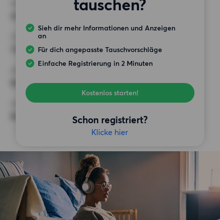
tauschen?
MINDESTANZAHL AN QUADRATMETERN
45 m²
Sieh dir mehr Informationen und Anzeigen
an
HÖCHSTMIETE (KALTMIETE)
750 EUR
Für dich angepasste Tauschvorschläge
Einfache Registrierung in 2 Minuten
ANFORDERUNGEN
Balkon,
Kostenlos starten!
SONSTIGE PRÄFERENZEN
Badewanne,
Schon registriert?
Klicke hier