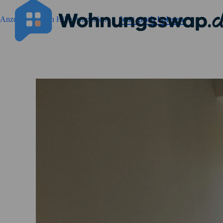
Geh zu der Seiteinhalt
Anzeigen suchen
Hilfe
Anmelden
Jetzt gratis loslegen