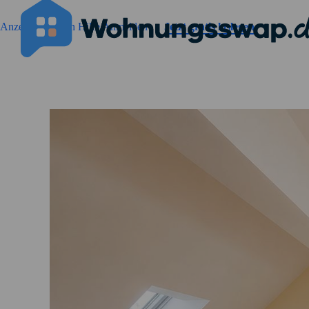
Geh zu der Seiteinhalt
Anzeigen suchen
Hilfe
Anmelden
Jetzt gratis loslegen