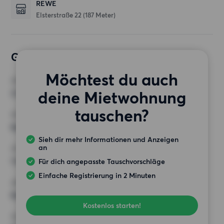
REWE
Elsterstraße 22
(187 Meter)
Gewünschte Wohnung
Möchtest du auch
ZIMMER
deine Mietwohnung
3 Zimmer
tauschen?
MINDESTANZAHL AN QUADRATMETERN
Keine Auswahl
Sieh dir mehr Informationen und Anzeigen
an
HÖCHSTMIETE (KALTMIETE)
1 000 EUR
Für dich angepasste Tauschvorschläge
Einfache Registrierung in 2 Minuten
ANFORDERUNGEN
Keine besonderen Anforderungen
Kostenlos starten!
SONSTIGE PRÄFERENZEN