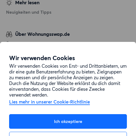
Mehr lesen
Neuigkeiten und Tipps
Über Wohnungsswap.de
Über uns
Allgemeine Geschäftsbedingungen
Wir verwenden Cookies
Impressum
Wir verwenden Cookies von Erst- und Drittanbietern, um
dir eine gute Benutzererfahrung zu bieten, Zielgruppen
Datenschutz
zu messen und dir persönliche Anzeigen zu zeigen.
Cookie-Richtlinie
Durch die Nutzung der Website erklärst du dich damit
einverstanden, dass Cookies für diese Zwecke
Sitemap
verwendet werden.
Lies mehr in unserer Cookie-Richtlinie
Kundenservice
Ich akzeptiere
Hilfe