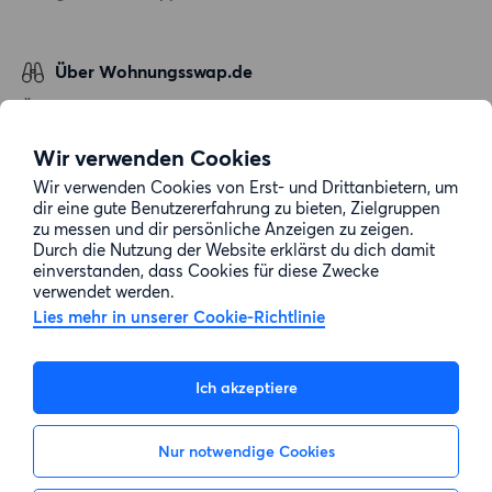
Über Wohnungsswap.de
Über uns
Allgemeine Geschäftsbedingungen
Wir verwenden Cookies
Impressum
Wir verwenden Cookies von Erst- und Drittanbietern, um
dir eine gute Benutzererfahrung zu bieten, Zielgruppen
Datenschutz
zu messen und dir persönliche Anzeigen zu zeigen.
Cookie-Richtlinie
Durch die Nutzung der Website erklärst du dich damit
einverstanden, dass Cookies für diese Zwecke
Sitemap
verwendet werden.
Lies mehr in unserer Cookie-Richtlinie
Kundenservice
Ich akzeptiere
Hilfe
Nur notwendige Cookies
E-Mail-Adresse:
info@wohnungsswap.de