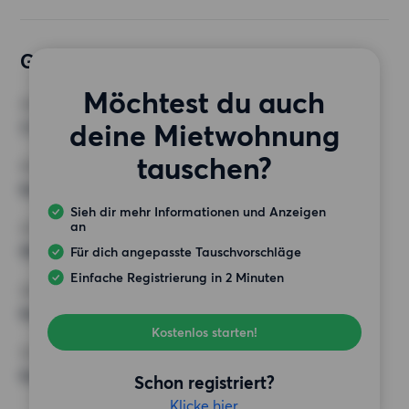
Gewünschte Wohnung
Möchtest du auch
ZIMMER
deine Mietwohnung
3 Zimmer
tauschen?
MINDESTANZAHL AN QUADRATMETERN
Keine Auswahl
Sieh dir mehr Informationen und Anzeigen
an
HÖCHSTMIETE (KALTMIETE)
900 EUR
Für dich angepasste Tauschvorschläge
Einfache Registrierung in 2 Minuten
ANFORDERUNGEN
Keine besonderen Anforderungen
Kostenlos starten!
SONSTIGE PRÄFERENZEN
Keine bestimmten Präferenzen
Schon registriert?
Klicke hier