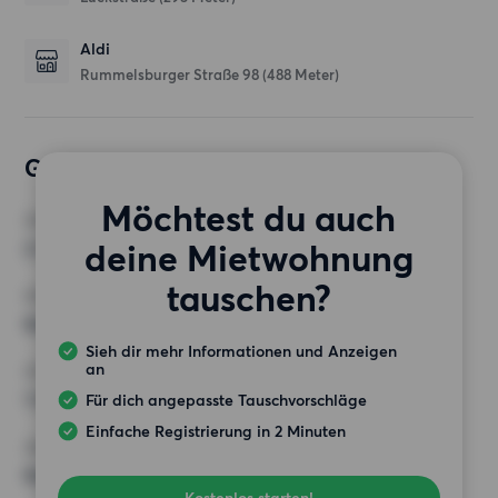
Aldi
Rummelsburger Straße 98
(488 Meter)
Gewünschte Wohnung
Möchtest du auch
ZIMMER
deine Mietwohnung
2 Zimmer
tauschen?
MINDESTANZAHL AN QUADRATMETERN
Keine Auswahl
Sieh dir mehr Informationen und Anzeigen
an
HÖCHSTMIETE (KALTMIETE)
1 300 EUR
Für dich angepasste Tauschvorschläge
Einfache Registrierung in 2 Minuten
ANFORDERUNGEN
Keine besonderen Anforderungen