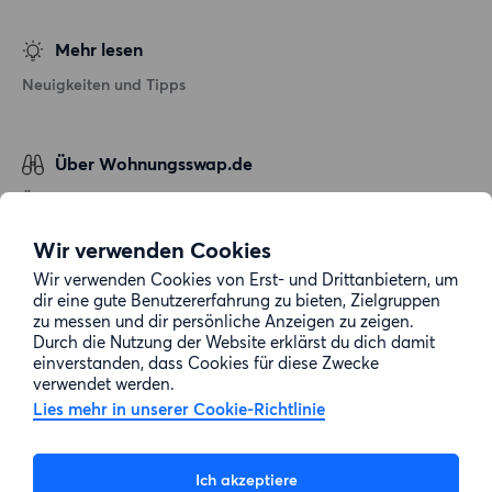
Mehr lesen
Neuigkeiten und Tipps
Über Wohnungsswap.de
Über uns
Allgemeine Geschäftsbedingungen
Wir verwenden Cookies
Impressum
Wir verwenden Cookies von Erst- und Drittanbietern, um
dir eine gute Benutzererfahrung zu bieten, Zielgruppen
Datenschutz
zu messen und dir persönliche Anzeigen zu zeigen.
Cookie-Richtlinie
Durch die Nutzung der Website erklärst du dich damit
einverstanden, dass Cookies für diese Zwecke
Sitemap
verwendet werden.
Lies mehr in unserer Cookie-Richtlinie
Kundenservice
Ich akzeptiere
Hilfe