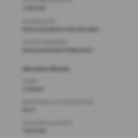
HÖCHSTMIETE (KALTMIETE)
1 250 EUR
ANFORDERUNGEN
Keine besonderen Anforderungen
SONSTIGE PRÄFERENZEN
Keine bestimmten Präferenzen
Alternative Wünsche
ZIMMER
2 Zimmer
MINDESTANZAHL AN QUADRATMETERN
55 m²
HÖCHSTMIETE (KALTMIETE)
1 200 EUR