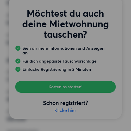
900 EUR
Möchtest du auch
ANFORDERUNGEN
deine Mietwohnung
Keine besonderen Anforderungen
tauschen?
SONSTIGE PRÄFERENZEN
Keine bestimmten Präferenzen
Sieh dir mehr Informationen und Anzeigen
an
Alternative Wünsche
Für dich angepasste Tauschvorschläge
Einfache Registrierung in 2 Minuten
ZIMMER
2 Zimmer
Kostenlos starten!
MINDESTANZAHL AN QUADRATMETERN
45 m²
Schon registriert?
Klicke hier
HÖCHSTMIETE (KALTMIETE)
900 EUR