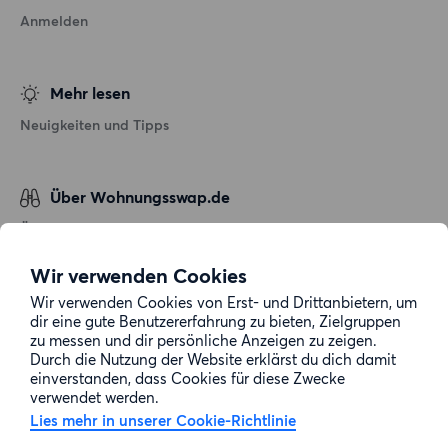
Anmelden
Mehr lesen
Neuigkeiten und Tipps
Über Wohnungsswap.de
Über uns
Allgemeine Geschäftsbedingungen
Wir verwenden Cookies
Impressum
Wir verwenden Cookies von Erst- und Drittanbietern, um
dir eine gute Benutzererfahrung zu bieten, Zielgruppen
Datenschutz
zu messen und dir persönliche Anzeigen zu zeigen.
Cookie-Richtlinie
Durch die Nutzung der Website erklärst du dich damit
einverstanden, dass Cookies für diese Zwecke
Sitemap
verwendet werden.
Lies mehr in unserer Cookie-Richtlinie