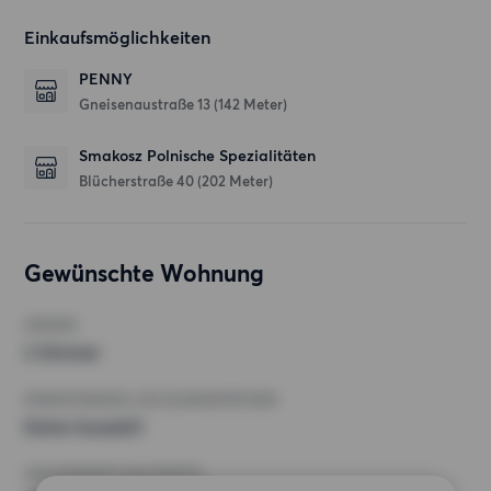
Einkaufsmöglichkeiten
PENNY
Gneisenaustraße 13
(142 Meter)
Smakosz Polnische Spezialitäten
Blücherstraße 40
(202 Meter)
Gewünschte Wohnung
ZIMMER
2 Zimmer
MINDESTANZAHL AN QUADRATMETERN
Keine Auswahl
HÖCHSTMIETE (KALTMIETE)