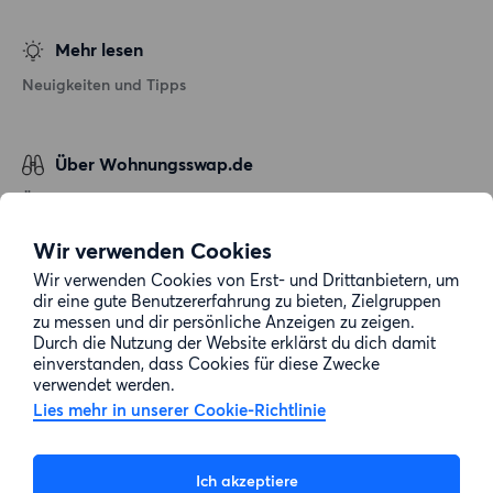
Mehr lesen
Neuigkeiten und Tipps
Über Wohnungsswap.de
Über uns
Allgemeine Geschäftsbedingungen
Wir verwenden Cookies
Impressum
Wir verwenden Cookies von Erst- und Drittanbietern, um
dir eine gute Benutzererfahrung zu bieten, Zielgruppen
Datenschutz
zu messen und dir persönliche Anzeigen zu zeigen.
Cookie-Richtlinie
Durch die Nutzung der Website erklärst du dich damit
einverstanden, dass Cookies für diese Zwecke
Sitemap
verwendet werden.
Lies mehr in unserer Cookie-Richtlinie
Kundenservice
Ich akzeptiere
Hilfe