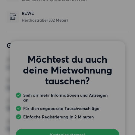
REWE
Herthastraße
(332 Meter)
Gewünschte Wohnung
Möchtest du auch
ZIMMER
deine Mietwohnung
4 Zimmer
tauschen?
MINDESTANZAHL AN QUADRATMETERN
Keine Auswahl
Sieh dir mehr Informationen und Anzeigen
an
HÖCHSTMIETE (KALTMIETE)
900 EUR
Für dich angepasste Tauschvorschläge
Einfache Registrierung in 2 Minuten
ANFORDERUNGEN
Keine besonderen Anforderungen