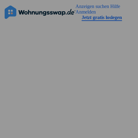
Geh zu der Seiteinhalt
Anzeigen suchen
Hilfe
Die Anzeige hat noch keine Bilder
Anmelden
Jetzt gratis loslegen
Straßenansicht