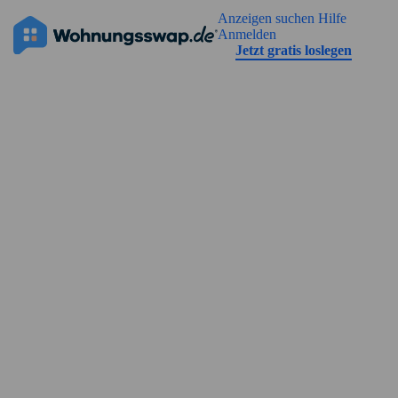
Geh zu der Seiteinhalt
Anzeigen suchen
Hilfe
Die Anzeige hat noch keine Bilder
Anmelden
Jetzt gratis loslegen
Straßenansicht