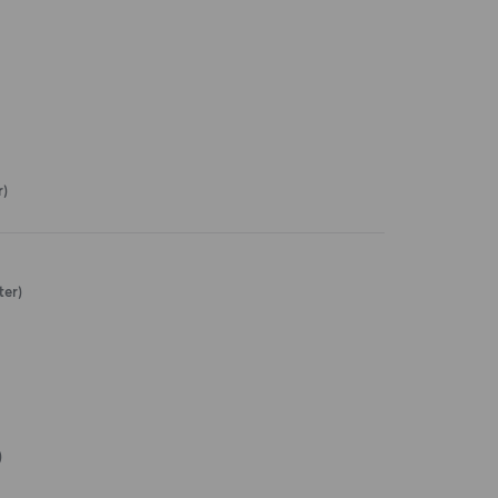
r)
ter)
)