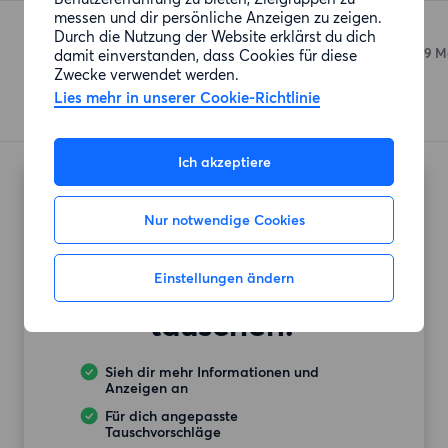
messen und dir persönliche Anzeigen zu zeigen.
Zora Supermarket
Durch die Nutzung der Website erklärst du dich
Kottbusser Damm 93
(109 M
damit einverstanden, dass Cookies für diese
Zwecke verwendet werden.
Lies mehr in unserer Cookie-Richtlinie
Ich akzeptiere
Möchtest du auch
Nur notwendige Cookies
deine
Einstellungen ändern
Mietwohnung
tauschen?
Sieh dir mehr Informationen und
Anzeigen an
Für dich angepasste
Tauschvorschläge