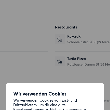
Restaurants
KokoroK
Schönleinstraße 35
(19 Mete
Turtle Pizza
Kottbusser Damm 88
(56 Me
Einkaufsmöglichkeiten
Wir verwenden Cookies
Bio Company
Wir verwenden Cookies von Erst- und
Kottbusser Damm
(97 Meter
Drittanbietern, um dir eine gute
Benutzererfahrung zu bieten, Zielgruppen zu