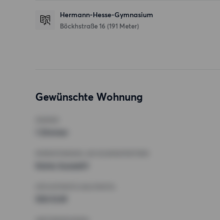
Hermann-Hesse-Gymnasium
Böckhstraße 16
(191 Meter)
Gewünschte Wohnung
ZIMMER
1 Zimmer
MINDESTANZAHL AN QUADRATMETERN
Keine Auswahl
HÖCHSTMIETE (KALTMIETE)
550 EUR