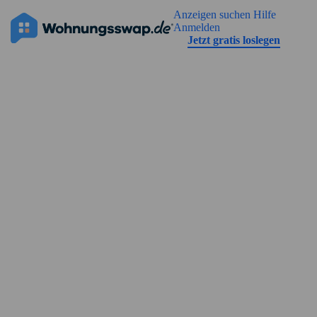
Geh zu der Seiteinhalt
Anzeigen suchen
Hilfe
Die Anzeige hat noch keine Bilder
Anmelden
Jetzt gratis loslegen
Straßenansicht