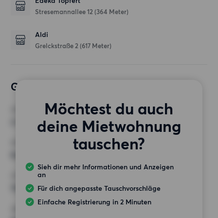
Edeka Töpfert
Stresemannallee 12
(364 Meter)
Aldi
Grelckstraße 2
(617 Meter)
Gewünschte Wohnung
Möchtest du auch
ZIMMER
deine Mietwohnung
2 Zimmer
tauschen?
MINDESTANZAHL AN QUADRATMETERN
Keine Auswahl
Sieh dir mehr Informationen und Anzeigen
an
HÖCHSTMIETE (KALTMIETE)
700 EUR
Für dich angepasste Tauschvorschläge
Einfache Registrierung in 2 Minuten
ANFORDERUNGEN