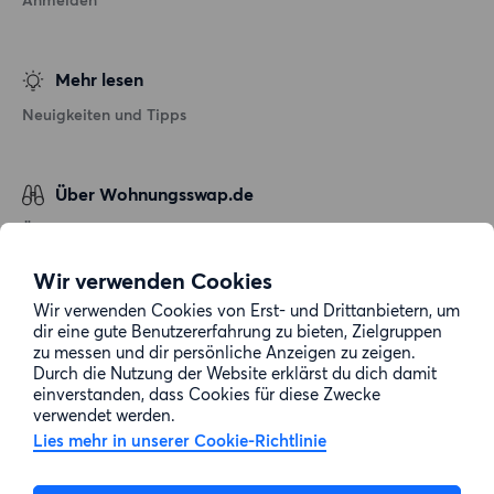
Mehr lesen
Neuigkeiten und Tipps
Über Wohnungsswap.de
Über uns
Allgemeine Geschäftsbedingungen
Wir verwenden Cookies
Impressum
Wir verwenden Cookies von Erst- und Drittanbietern, um
dir eine gute Benutzererfahrung zu bieten, Zielgruppen
Datenschutz
zu messen und dir persönliche Anzeigen zu zeigen.
Cookie-Richtlinie
Durch die Nutzung der Website erklärst du dich damit
einverstanden, dass Cookies für diese Zwecke
Sitemap
verwendet werden.
Lies mehr in unserer Cookie-Richtlinie
Kundenservice