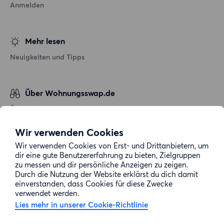
Anmelden
Mehr lesen
Neuigkeiten und Tipps
Über Wohnungsswap.de
Über uns
Allgemeine Geschäftsbedingungen
Wir verwenden Cookies
Impressum
Wir verwenden Cookies von Erst- und Drittanbietern, um
dir eine gute Benutzererfahrung zu bieten, Zielgruppen
Datenschutz
zu messen und dir persönliche Anzeigen zu zeigen.
Cookie-Richtlinie
Durch die Nutzung der Website erklärst du dich damit
einverstanden, dass Cookies für diese Zwecke
Sitemap
verwendet werden.
Lies mehr in unserer Cookie-Richtlinie
Kundenservice