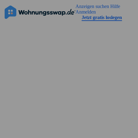
Geh zu der Seiteinhalt
Anzeigen suchen
Hilfe
Die Anzeige hat noch keine Bilder
Anmelden
Jetzt gratis loslegen
Straßenansicht