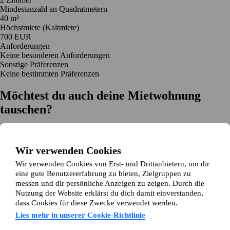
Mindestanzahl an Quadratmetern
40 m²
Höchstmiete (Kaltmiete)
700 EUR
Anforderungen
Keine besonderen Anforderungen
Sonstige Präferenzen
Keine bestimmten Präferenzen
Möchtest du auch deine Mietwohnung
tauschen?
Auf dich zugeschnittene Tauschvorschläge
Hilfe während des Tausches
Wir verwenden Cookies
Einfache Registrierung in 2 Minuten
Wir verwenden Cookies von Erst- und Drittanbietern, um dir
Jetzt gratis loslegen
eine gute Benutzererfahrung zu bieten, Zielgruppen zu
Loslegen
messen und dir persönliche Anzeigen zu zeigen. Durch die
Jetzt gratis loslegen
Anzeigen suchen
Anmelden
Nutzung der Website erklärst du dich damit einverstanden,
Mehr lesen
dass Cookies für diese Zwecke verwendet werden.
Neuigkeiten und Tipps
Über Wohnungsswap.de
Lies mehr in unserer Cookie-Richtlinie
Über uns
Allgemeine Geschäftsbedingungen
Impressum
Datenschutz