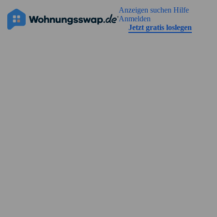
Geh zu der Seiteinhalt
Anzeigen suchen
Hilfe
Die Anzeige hat noch keine Bilder
Anmelden
Jetzt gratis loslegen
Straßenansicht