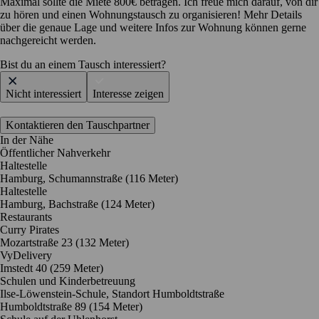
Maximal sollte die Miete 800€ betragen. Ich freue mich darauf, von dir
zu hören und einen Wohnungstausch zu organisieren! Mehr Details
über die genaue Lage und weitere Infos zur Wohnung können gerne
nachgereicht werden.
Bist du an einem Tausch interessiert?
Nicht interessiert
Interesse zeigen
Kontaktieren den Tauschpartner
In der Nähe
Öffentlicher Nahverkehr
Haltestelle
Hamburg, Schumannstraße (116 Meter)
Haltestelle
Hamburg, Bachstraße (124 Meter)
Restaurants
Curry Pirates
Mozartstraße 23
(132 Meter)
VyDelivery
Imstedt 40
(259 Meter)
Schulen und Kinderbetreuung
Ilse-Löwenstein-Schule, Standort Humboldtstraße
Humboldtstraße 89
(154 Meter)