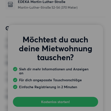
EDEKA Martin-Luther-Straße
Martin-Luther-Straße 52-54
(370 Meter)
Gewünschte Wohnung
Möchtest du auch
ZIMMER
deine Mietwohnung
3 Zimmer
tauschen?
MINDESTANZAHL AN QUADRATMETERN
Keine Auswahl
Sieh dir mehr Informationen und Anzeigen
an
HÖCHSTMIETE (KALTMIETE)
1 250 EUR
Für dich angepasste Tauschvorschläge
Einfache Registrierung in 2 Minuten
ANFORDERUNGEN
Keine besonderen Anforderungen
Kostenlos starten!
SONSTIGE PRÄFERENZEN