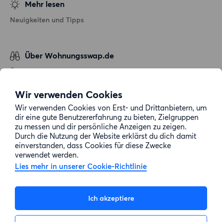
Mehr lesen
Neuigkeiten und Tipps
Über Wohnungsswap.de
Über uns
Allgemeine Geschäftsbedingungen
Wir verwenden Cookies
Impressum
Wir verwenden Cookies von Erst- und Drittanbietern, um
dir eine gute Benutzererfahrung zu bieten, Zielgruppen
Datenschutz
zu messen und dir persönliche Anzeigen zu zeigen.
Cookie-Richtlinie
Durch die Nutzung der Website erklärst du dich damit
einverstanden, dass Cookies für diese Zwecke
Sitemap
verwendet werden.
Lies mehr in unserer Cookie-Richtlinie
Kundenservice
Ich akzeptiere
Hilfe